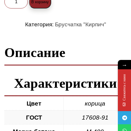
В корзину
товара
Брусчатка
Категория:
Брусчатка "Кирпич"
«Кирпич»
200x100x60
Описание
корица
→
Свяжитесь с нами
Характеристики
Цвет
корица
ГОСТ
17608-91