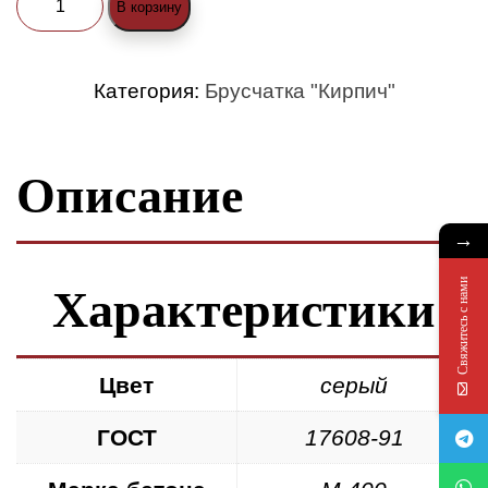
В корзину
товара
Брусчатка
Категория:
Брусчатка "Кирпич"
«Кирпич»
200x100x40
Описание
серая
→
Свяжитесь с нами
Характеристики
Цвет
серый
ГОСТ
17608-91