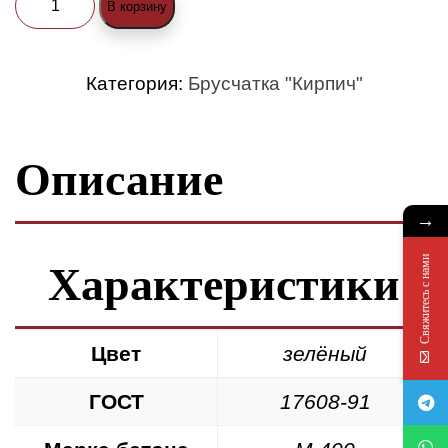
В корзину
товара
Брусчатка
Категория:
Брусчатка "Кирпич"
«Кирпич»
200x100x40
Описание
зелёная
→
Свяжитесь с нами
Характеристики
Цвет
зелёный
ГОСТ
17608-91