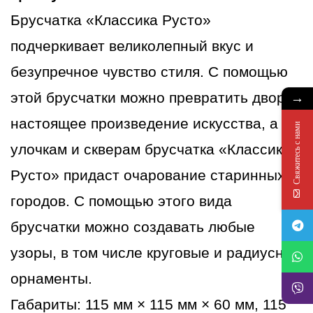
темно-
Брусчатка «Классика Русто»
красный
подчеркивает великолепный вкус и
безупречное чувство стиля. С помощью
→
этой брусчатки можно превратить двор в
настоящее произведение искусства, а
Свяжитесь с нами
улочкам и скверам брусчатка «Классика
Русто» придаст очарование старинных
городов. С помощью этого вида
брусчатки можно создавать любые
узоры, в том числе круговые и радиусные
орнаменты.
Габариты: 115 мм × 115 мм × 60 мм, 115