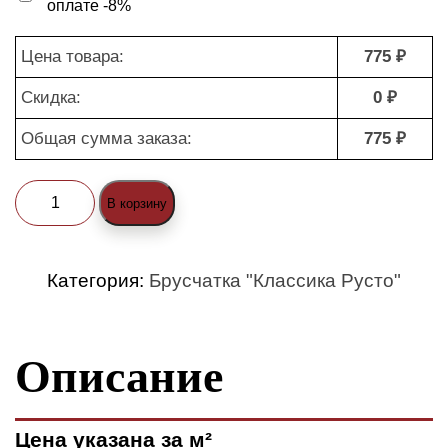
оплате -8%
Цена товара:
775 ₽
Скидка:
0 ₽
Общая сумма заказа:
775 ₽
Количество
В корзину
товара
Брусчатка
Категория:
Брусчатка "Классика Русто"
"Классика
Русто
Описание
1-
4
(standard)"
Цена указана за м²