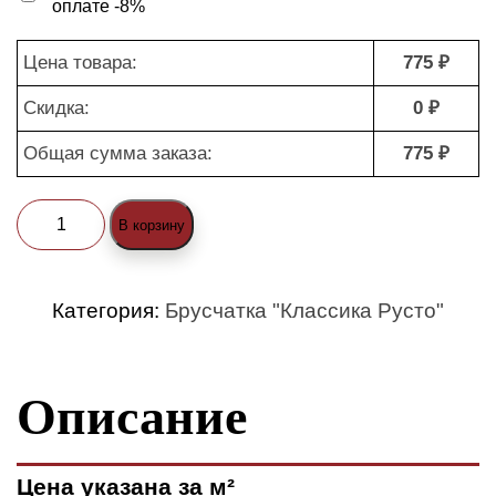
оплате -8%
Цена товара:
775 ₽
Скидка:
0 ₽
Общая сумма заказа:
775 ₽
Количество
В корзину
товара
Брусчатка
Категория:
Брусчатка "Классика Русто"
"Классика
Русто
Описание
1-
3
(nature)"
Цена указана за м²