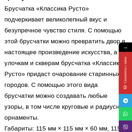
желтый
Брусчатка «Классика Русто»
подчеркивает великолепный вкус и
безупречное чувство стиля. С помощью
этой брусчатки можно превратить двор в
→
настоящее произведение искусства, а
Свяжитесь с нами
улочкам и скверам брусчатка «Классика
Русто» придаст очарование старинных
городов. С помощью этого вида
брусчатки можно создавать любые
узоры, в том числе круговые и радиусные
орнаменты.
Габариты: 115 мм × 115 мм × 60 мм, 115