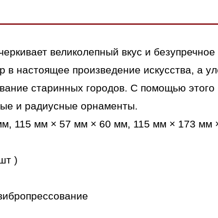
4
(nature)"
оранжевый
черкивает великолепный вкус и безупречное
р в настоящее произведение искусства, а ул
вание старинных городов. С помощью этого 
вые и радиусные орнаменты.
м, 115 мм × 57 мм × 60 мм, 115 мм × 173 мм 
шт )
вибропрессование