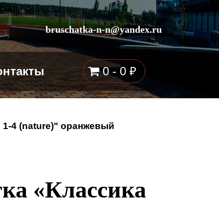
bruschatka-n-n@yandex.ru
онтакты
0 -
0
₽
 1-4 (nature)" оранжевый
тка «Классика