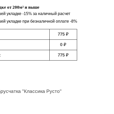
ке от 200м² и выше
шей укладке -15% за наличный расчет
шей укладке при безналичной оплате -8%
775 ₽
0 ₽
:
775 ₽
русчатка "Классика Русто"