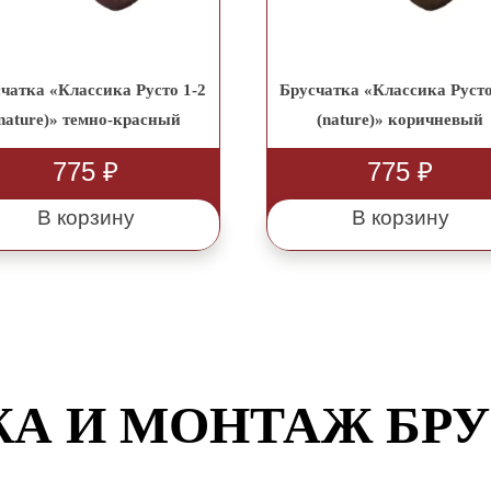
чатка «Классика Русто 1-2
Брусчатка «Классика Русто
nature)» темно-красный
(nature)» коричневый
775
₽
775
₽
В корзину
В корзину
А И МОНТАЖ БР