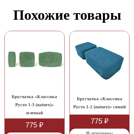
Похожие товары
Брусчатка «Классика
Брусчатка «Классика
Русто 1-3 (nature)»
Русто 1-2 (nature)» синий
зеленый
775
₽
775
₽
В корзину