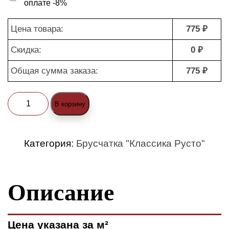
оплате -8%
Цена товара:
775 ₽
Скидка:
0 ₽
Общая сумма заказа:
775 ₽
Количество
В корзину
товара
Брусчатка
Категория:
Брусчатка "Классика Русто"
"Классика
Русто
Описание
1-
2
(ColorMix)"
Цена указана за м²