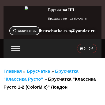
Брусчатка НН
Продажа и монтаж брусчатки
Свяжитесь
bruschatka-n-n@yandex.ru
0 -
0
₽
Главная
»
Брусчатка
»
Брусчатка
"Классика Русто"
»
Брусчатка "Классика
Русто 1-2 (ColorMix)" Лондон