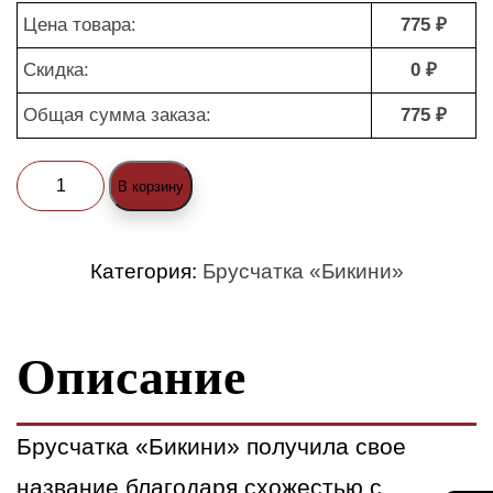
Цена товара:
775 ₽
Скидка:
0 ₽
Общая сумма заказа:
775 ₽
Количество
В корзину
товара
Брусчатка
Категория:
Брусчатка «Бикини»
«Бикини»
темно-
Описание
синяя
(nature)
Брусчатка «Бикини» получила свое
название благодаря схожестью с