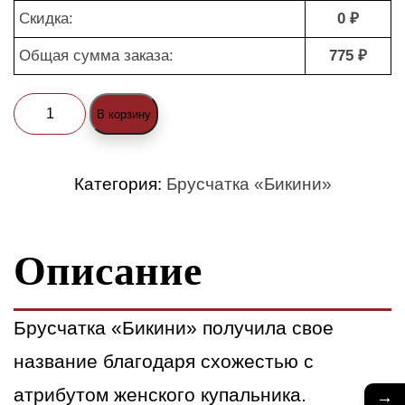
Скидка:
0 ₽
Общая сумма заказа:
775 ₽
Количество
В корзину
товара
Брусчатка
Категория:
Брусчатка «Бикини»
«Бикини»
красная
Описание
(nature)
Брусчатка «Бикини» получила свое
название благодаря схожестью с
атрибутом женского купальника.
→