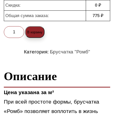
Скидка:
0 ₽
Общая сумма заказа:
775 ₽
Количество
В корзину
товара
Брусчатка
Категория:
Брусчатка "Ромб"
"Ромб
(nature)"
Описание
белый
Цена указана за м²
При всей простоте формы, брусчатка
«Ромб» позволяет воплотить в жизнь