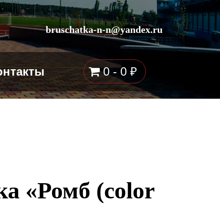
bruschatka-n-n@yandex.ru
онтакты
0 -
0
₽
а «Ромб (color