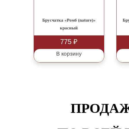
Брусчатка «Ромб (nature)»
Бр
красный
775
₽
В корзину
ПРОДАЖ