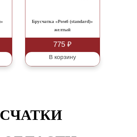
)»
Брусчатка «Ромб (standard)»
желтый
775
₽
В корзину
УСЧАТКИ