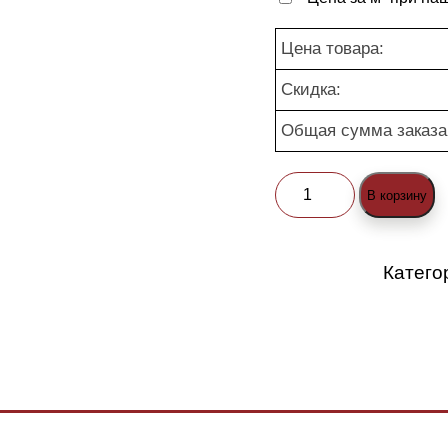
Цена товара:
Скидка:
Общая сумма заказа
Количество
В корзину
товара
Брусчатка
Катего
"Ромб
(color
mix)"
Сахара