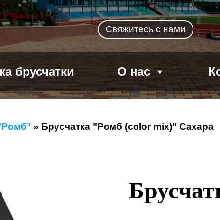
Свяжитесь
с нами
ка брусчатки
О нас
К
"Ромб"
»
Брусчатка "Ромб (color mix)" Сахара
Брусчатк