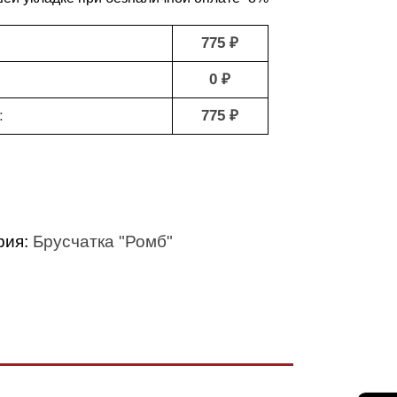
775 ₽
0 ₽
:
775 ₽
рия:
Брусчатка "Ромб"