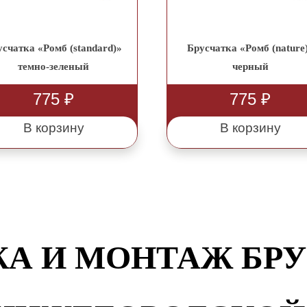
усчатка «Ромб (standard)»
Брусчатка «Ромб (nature
темно-зеленый
черный
775
₽
775
₽
В корзину
В корзину
А И МОНТАЖ БР