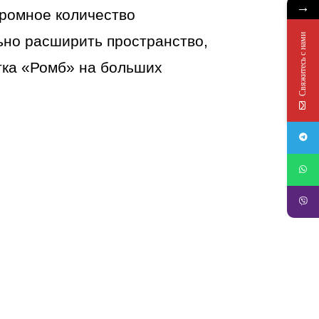
→
громное количество
Свяжитесь с нами
ьно расширить пространство,
тка «Ромб» на больших