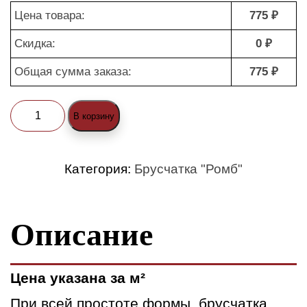
Цена товара:
775 ₽
Скидка:
0 ₽
Общая сумма заказа:
775 ₽
Количество
В корзину
товара
Брусчатка
Категория:
Брусчатка "Ромб"
"Ромб
(color
Описание
mix)"
Песчаник
Цена указана за м²
При всей простоте формы, брусчатка