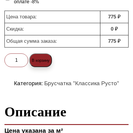
оплате -8%
Цена товара:
775 ₽
Скидка:
0 ₽
Общая сумма заказа:
775 ₽
Количество
В корзину
товара
Брусчатка
Категория:
Брусчатка "Классика Русто"
"Классика
Русто
Описание
1-
4
(standard)"
Цена указана за м²