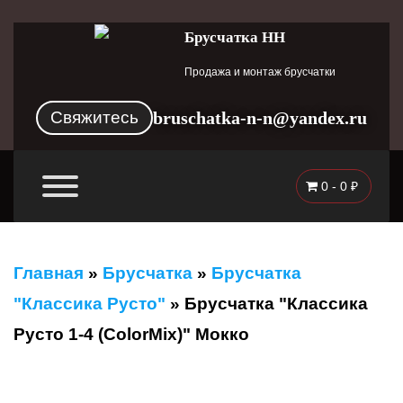
Брусчатка НН
Продажа и монтаж брусчатки
Свяжитесь
bruschatka-n-n@yandex.ru
0 -
0
₽
Главная
»
Брусчатка
»
Брусчатка
"Классика Русто"
»
Брусчатка "Классика
Русто 1-4 (ColorMix)" Мокко