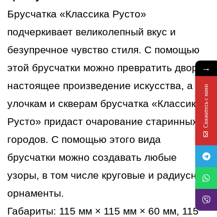
Клинкер
Брусчатка «Классика Русто»
подчеркивает великолепный вкус и
безупречное чувство стиля. С помощью
→
этой брусчатки можно превратить двор в
настоящее произведение искусства, а
Свяжитесь с нами
улочкам и скверам брусчатка «Классика
Русто» придаст очарование старинных
городов. С помощью этого вида
брусчатки можно создавать любые
узоры, в том числе круговые и радиусные
орнаменты.
Габариты: 115 мм × 115 мм × 60 мм, 115