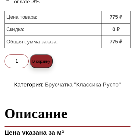
оплате -8%
Цена товара:
775 ₽
Скидка:
0 ₽
Общая сумма заказа:
775 ₽
Количество
В корзину
товара
Брусчатка
Категория:
Брусчатка "Классика Русто"
"Классика
Русто
Описание
1-
4
(ColorMix)"
Цена указана за м²