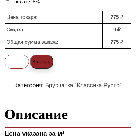
оплате -8%
Цена товара:
775 ₽
Скидка:
0 ₽
Общая сумма заказа:
775 ₽
Количество
В корзину
товара
Брусчатка
Категория:
Брусчатка "Классика Русто"
"Классика
Русто
Описание
1-
4
(ColorMix)"
Цена указана за м²