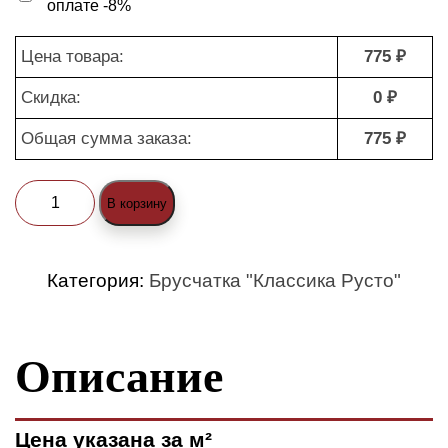
оплате -8%
Цена товара:
775 ₽
Скидка:
0 ₽
Общая сумма заказа:
775 ₽
Количество
В корзину
товара
Брусчатка
Категория:
Брусчатка "Классика Русто"
"Классика
Русто
Описание
1-
3
(standard)"
Цена указана за м²