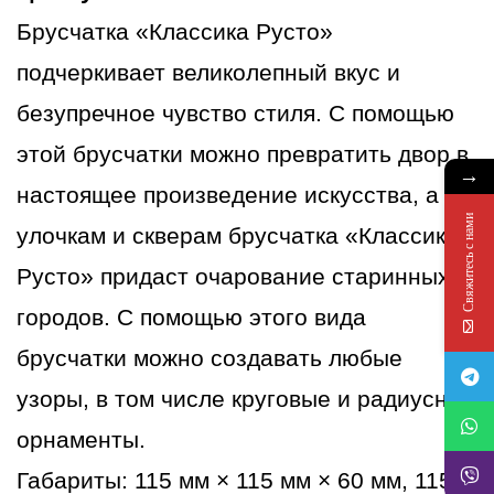
желтый
Брусчатка «Классика Русто»
подчеркивает великолепный вкус и
безупречное чувство стиля. С помощью
этой брусчатки можно превратить двор в
→
настоящее произведение искусства, а
Свяжитесь с нами
улочкам и скверам брусчатка «Классика
Русто» придаст очарование старинных
городов. С помощью этого вида
брусчатки можно создавать любые
узоры, в том числе круговые и радиусные
орнаменты.
Габариты: 115 мм × 115 мм × 60 мм, 115