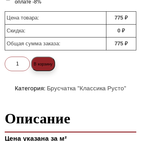
оплате -8%
Цена товара:
775 ₽
Скидка:
0 ₽
Общая сумма заказа:
775 ₽
Количество
В корзину
товара
Брусчатка
Категория:
Брусчатка "Классика Русто"
"Классика
Русто
Описание
1-
3
(ColorMix)"
Цена указана за м²