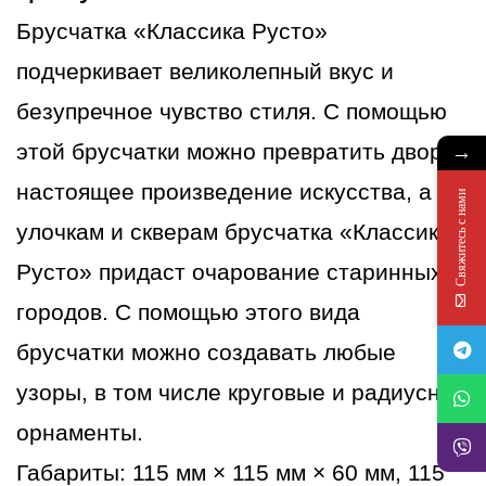
желтый
Брусчатка «Классика Русто»
подчеркивает великолепный вкус и
безупречное чувство стиля. С помощью
→
этой брусчатки можно превратить двор в
настоящее произведение искусства, а
Свяжитесь с нами
улочкам и скверам брусчатка «Классика
Русто» придаст очарование старинных
городов. С помощью этого вида
брусчатки можно создавать любые
узоры, в том числе круговые и радиусные
орнаменты.
Габариты: 115 мм × 115 мм × 60 мм, 115