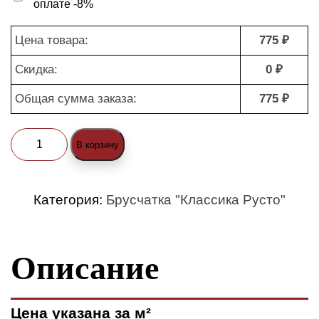
оплате -8%
Цена товара:
775 ₽
Скидка:
0 ₽
Общая сумма заказа:
775 ₽
Количество
В корзину
товара
Брусчатка
Категория:
Брусчатка "Классика Русто"
"Классика
Русто
Описание
1-
2
(standard)"
Цена указана за м²