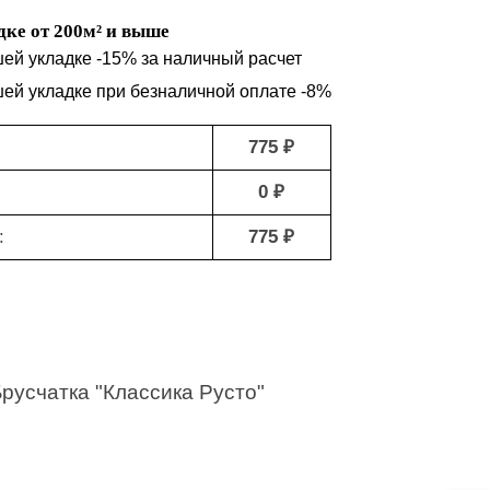
ке от 200м² и выше
шей укладке -15% за наличный расчет
шей укладке при безналичной оплате -8%
775 ₽
0 ₽
:
775 ₽
русчатка "Классика Русто"