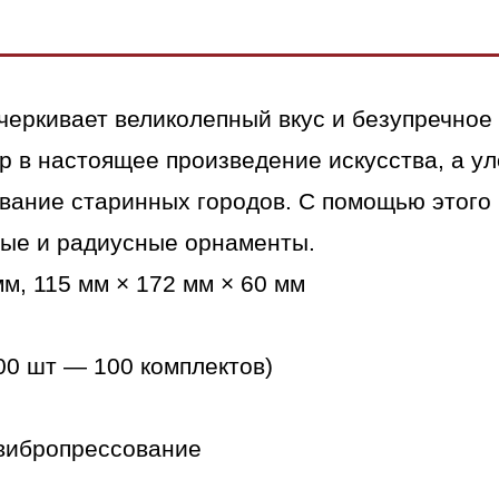
2
(ColorMix)"
Монко
черкивает великолепный вкус и безупречное
р в настоящее произведение искусства, а ул
вание старинных городов. С помощью этого 
вые и радиусные орнаменты.
мм, 115 мм × 172 мм × 60 мм
700 шт — 100 комплектов)
вибропрессование