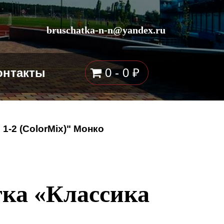
bruschatka-n-n@yandex.ru
онтакты
0 -
0
₽
1-2 (ColorMix)" Монко
тка «Классика