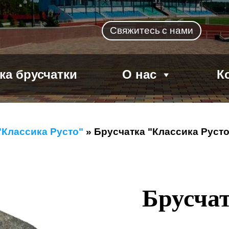
Свяжитесь
с нами
ка брусчатки
О нас
К
"Классика Русто"
»
Брусчатка "Классика Русто 
Брусча