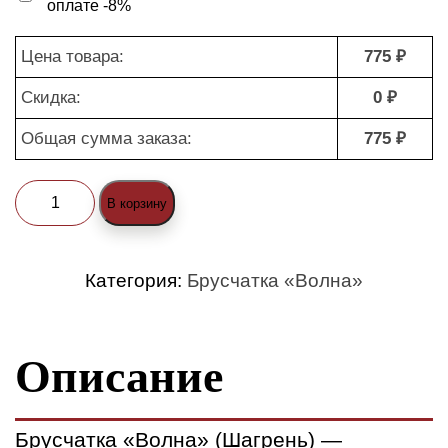
оплате -8%
Цена товара:
775 ₽
Скидка:
0 ₽
Общая сумма заказа:
775 ₽
Количество
В корзину
товара
Брусчатка
Категория:
Брусчатка «Волна»
«Волна»
темно-
Описание
красная
(вибролитье)
Брусчатка «Волна» (Шагрень) —