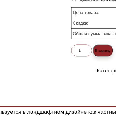
Цена товара:
Скидка:
Общая сумма заказа
Количество
В корзину
товара
Брусчатка
Категор
«Волна»
черная
(nature)
льзуется в ландшафтном дизайне как частны