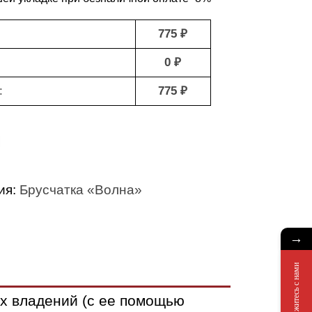
775 ₽
0 ₽
:
775 ₽
ия:
Брусчатка «Волна»
→
Свяжитесь с нами
х владений (с ее помощью