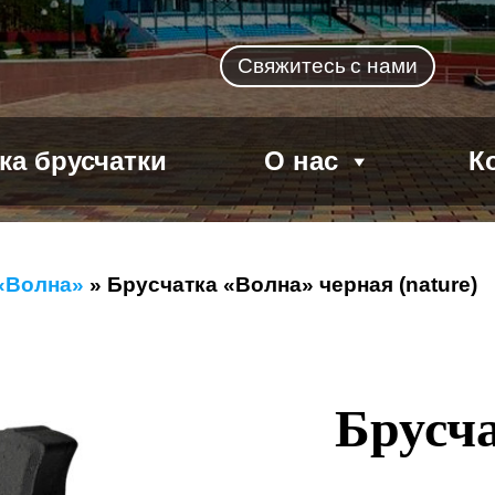
Свяжитесь
с нами
ка брусчатки
О нас
К
«Волна»
»
Брусчатка «Волна» черная (nature)
Брусч