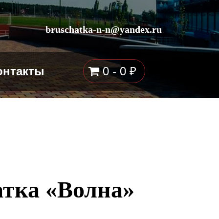
bruschatka-n-n@yandex.ru
онтакты
0 -
0
₽
атка «Волна»