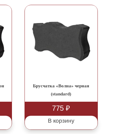
он
Брусчатка «Волна» черная
(standard)
775
₽
В корзину