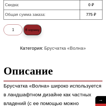
Скидка:
0 ₽
Общая сумма заказа:
775 ₽
Количество
В корзину
товара
Брусчатка
Категория:
Брусчатка «Волна»
«Волна»
белая
Описание
(nature)
Брусчатка «Волна» широко используется
в ландшафтном дизайне как частных
→
владений (с ее помощью можно