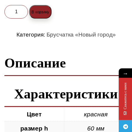
Количество
В корзину
товара
Брусчатка
Категория:
Брусчатка «Новый город»
«Новый
город»
Описание
(h60мм)
красная
→
Свяжитесь с нами
Характеристики
Цвет
красная
размер h
60 мм