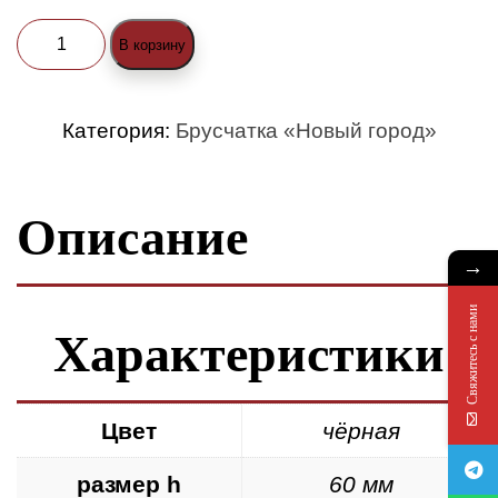
Количество
В корзину
товара
Брусчатка
Категория:
Брусчатка «Новый город»
«Новый
город»
Описание
(h60мм)
чёрная
→
Свяжитесь с нами
Характеристики
Цвет
чёрная
размер h
60 мм