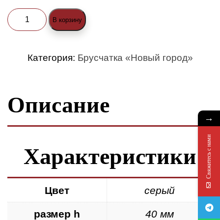
Количество
В корзину
товара
Брусчатка
Категория:
Брусчатка «Новый город»
«Новый
город»
Описание
(h40мм)
серая
→
Свяжитесь с нами
Характеристики
Цвет
серый
размер h
40 мм