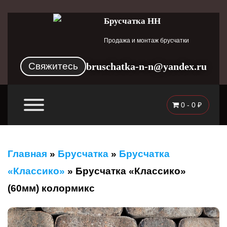
Брусчатка НН
Продажа и монтаж брусчатки
Свяжитесь
bruschatka-n-n@yandex.ru
0 -
0
₽
Главная
»
Брусчатка
»
Брусчатка
«Классико»
»
Брусчатка «Классико»
(60мм) колормикс