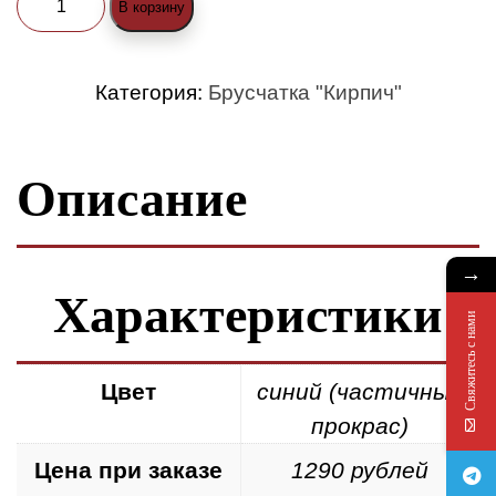
В корзину
товара
Брусчатка
Категория:
Брусчатка "Кирпич"
«Кирпич»
200x100x80
Описание
синяя
→
Характеристики
Свяжитесь с нами
Цвет
синий (частичный
прокрас)
Цена при заказе
1290 рублей