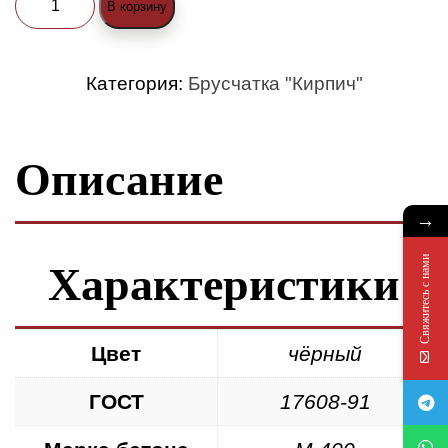
В корзину
товара
Брусчатка
Категория:
Брусчатка "Кирпич"
«Кирпич»
200x100x80
Описание
чёрная
→
Свяжитесь с нами
Характеристики
Цвет
чёрный
ГОСТ
17608-91