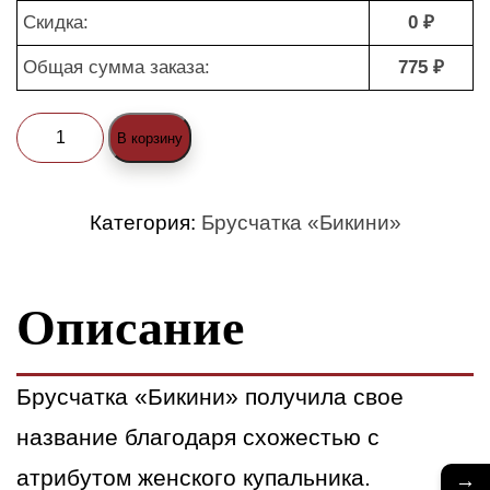
Скидка:
0 ₽
Общая сумма заказа:
775 ₽
Количество
В корзину
товара
Брусчатка
Категория:
Брусчатка «Бикини»
«Бикини»
серая
Описание
(nature)
Брусчатка «Бикини» получила свое
название благодаря схожестью с
атрибутом женского купальника.
→